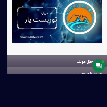
حفظ حق مولف
حریم خصوصی
قوانین ومقررات
سلب مسئولیت