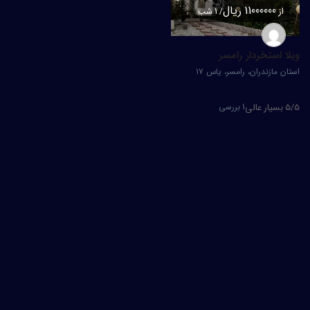
11000000 ریال
از
/ 1 شب
ویلا استخردار رامسر
استان مازندران، رامسر، یاس ۱۷
1 بررسی
5/5
بسیار عالی